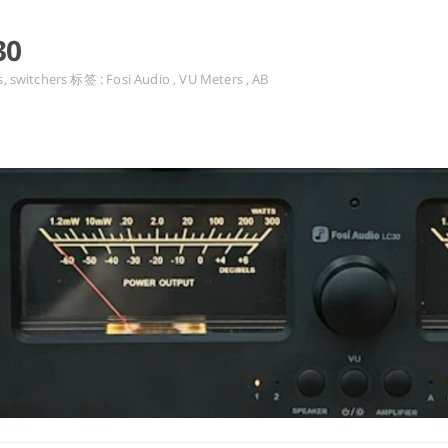
30
s
,
switchers
标签 :
Fosi Audio
,
VU Meters
,
AB