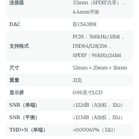
连接器
3.5mm（SPDIF共享），
4.4mm平衡
DAC
双CS43198
PCM：768kHz/32bit，
支持格式
DSD64/128/256，
SPDIF：96kHz/24bit
尺寸
52mm × 25mm × 11mm
重量
21克
显示屏
0.96英寸LCD
SNR（单端）
≥122dB（A加权，32Ω）
SNR（平衡）
≥123dB（A加权，32Ω）
THD+N（单端）
<0.00045%（32Ω）