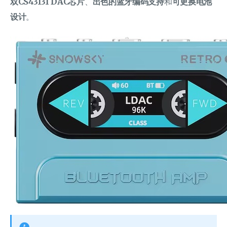
双CS43131 DAC芯片
、
出色的蓝牙编码支持
和
可更换电池
设计
。