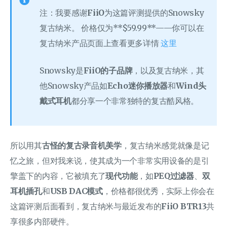
注：我要感谢
FiiO
为这篇评测提供的Snowsky
复古纳米。 价格仅为**$59.99**——你可以在
复古纳米产品页面上查看更多详情
这里
Snowsky是
FiiO的子品牌
，以及复古纳米，其
他Snowsky产品如
Echo迷你播放器
和
Wind头
戴式耳机
都分享一个非常独特的复古酷风格。
所以用其
古怪的复古录音机美学
，复古纳米感觉就像是记
忆之旅，但对我来说，使其成为一个非常实用设备的是引
擎盖下的内容，它被填充了
现代功能
，如
PEQ过滤器
、
双
耳机插孔
和
USB DAC模式
，价格都很优秀，实际上你会在
这篇评测后面看到，复古纳米与最近发布的
FiiO BTR13
共
享很多内部硬件。