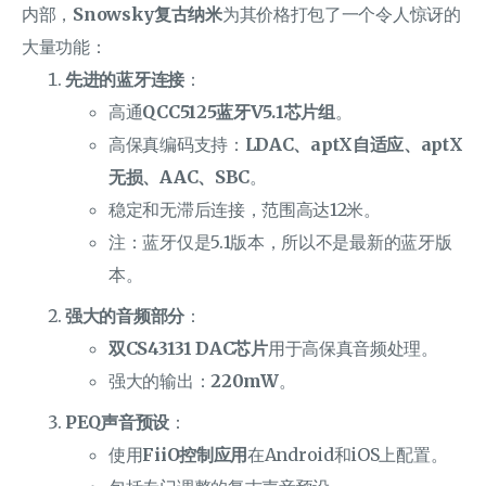
内部，
Snowsky复古纳米
为其价格打包了一个令人惊讶的
大量功能：
先进的蓝牙连接
：
高通
QCC5125蓝牙V5.1芯片组
。
高保真编码支持：
LDAC、aptX自适应、aptX
无损、AAC、SBC
。
稳定和无滞后连接，范围高达12米。
注：蓝牙仅是5.1版本，所以不是最新的蓝牙版
本。
强大的音频部分
：
双CS43131 DAC芯片
用于高保真音频处理。
强大的输出：
220mW
。
PEQ声音预设
：
使用
FiiO控制应用
在Android和iOS上配置。