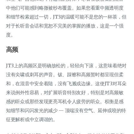
中他们可能感到略微被纱布覆盖。如果您看重中频透明度
和细节检索超过一切，JT3的温暖可能不是您的一杯茶，但
对于长听音会话和宽恕不完美的掌握的播放，这是一个强
度。
高频
JT3上的高频区是明确放松的，轻轻向下滚，这意味着绝对
没有尖啸或刺耳的声音。钹、踩镲和高频暂时都呈现但柔
和，在混音中安全着陆，没有飞溅或边缘。这使JT3对耳朵
来说例外性容易，对扩展听音特别友好，特别是对高频敏
感的听众或那些发现更亮耳机令人疲劳的听众。权衡是感
知细节和闪闪发光的减少 — 顶端没有空气、延伸或咬的特
征更解析或中立调谐的。