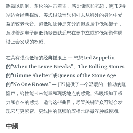
踢鼓以圆润、蓬松的冲击着陆，感觉慷慨和宽恕，使JT3特
别适合经典摇滚、美式根源音乐和可以从额外的身体中受
益的较老录音。超低频延伸是充分的但退居中低频架子，
意味着深电子超低频敲击缺乏您在更中立或超低频聚焦调
谐上会发现的权威。
在具有强劲低端的经典摇滚上 — 想想
Led Zeppelin
的"When the Levee Breaks"
、
The Rolling Stones
的"Gimme Shelter"
或
Queens of the Stone Age
的"No One Knows"
— JT3提供了一个温暖的、推动的隆
隆声，给性能带来能量和现场地点的感觉。温暖增加了权
力和存在的感觉，适合这些曲目，尽管关键听众可能会发
现它与更紧密、更线性的低频响应相比略微浮肿或模糊。
中频