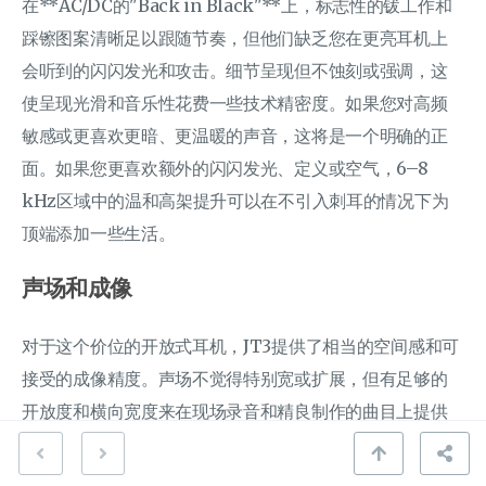
在**AC/DC的"Back in Black"**上，标志性的钹工作和
踩镲图案清晰足以跟随节奏，但他们缺乏您在更亮耳机上
会听到的闪闪发光和攻击。细节呈现但不蚀刻或强调，这
使呈现光滑和音乐性花费一些技术精密度。如果您对高频
敏感或更喜欢更暗、更温暖的声音，这将是一个明确的正
面。如果您更喜欢额外的闪闪发光、定义或空气，6–8
kHz区域中的温和高架提升可以在不引入刺耳的情况下为
顶端添加一些生活。
声场和成像
对于这个价位的开放式耳机，JT3提供了相当的空间感和可
接受的成像精度。声场不觉得特别宽或扩展，但有足够的
开放度和横向宽度来在现场录音和精良制作的曲目上提供
令人信服的呈现。中心成像对于班级来说稳定足够，尽管
温暖和放松的高频可以使精确的乐器放置相对更中立的替