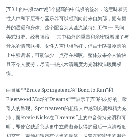
JT3上的中频carry那个提高的中低频的签名，这意味着男
性人声和下层寄存器乐器可以感到向前来自胸部，拥有额
外的温暖和身体。这个配音为某些流派特别工作 — 民间、
美式根源、经典摇滚 — 其中额外的重量和亲密感增强了与
音乐的情感联接。女性人声也相当好，但由于略微冷落的
上中频调谐，可能缺少一点存在和咬。整体效果令人愉快
且不令人疲劳，尽管一些技术清晰度为光滑和温暖而权
衡。
曲目如**Bruce Springsteen的"Born to Run"
和
Fleetwood Mac的"Dreams"**展示了JT3的友好的、吸
引人的呈现。Springsteen的粗糙人声感到充满和精力充
沛，而Stevie Nicks在"Dreams"上的声音保持光滑和可
听，即使它缺乏您从更中立调谐会获得的最后一点清晰度
和空气。吉他和钢琴有适当的身体，尽管在较密集的混音