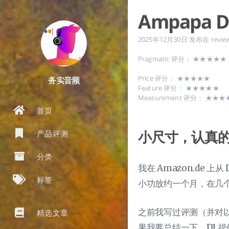
Ampapa D1
2025年12月30日
发布在
revie
Pragmatic 评分： ★★★★★
Price 评分： ★★★★★
务实音频
Feature 评分： ★★★★★
Measurement 评分： ★★
首页
小尺寸，认真的
产品评测
分类
我在 Amazon.de 上从
标签
小功放约一个月，在几
之前我写过评测（并对
精选文章
果我要总结一下，D1 提