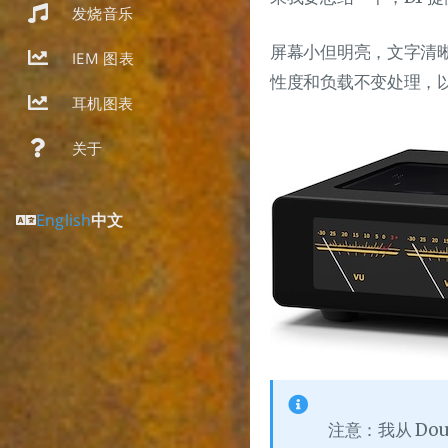
发烧音乐
屏幕小但明亮，文字清晰，V
IEM 图表
性度和负载不变处理，以
耳机图表
关于
English
中文
注意：我从 Dou