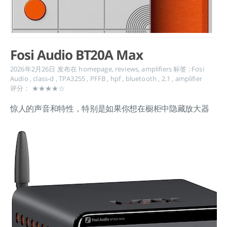
Fosi Audio BT20A Max
2026年2月26日
发布在
homepage
,
reviews
,
amplifiers
标签 :
Fosi
Audio
,
class-d
,
TPA3255
,
PFFB
,
hpf
,
bluetooth
,
2.1
,
amplifier
评分： ★★★★☆
惊人的声音和特性，特别是如果你想在橱柜中隐藏放大器