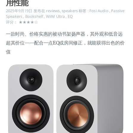
用性能
2025年9月19日
发布在
reviews
,
speakers
标签 :
Fosi Audio
,
Passive
Speakers
,
Bookshelf
,
WiiM Ultra
,
EQ
评分： ★★★★☆
一款时尚、价格实惠的被动书架扬声器，其外观和低音远
超其价位——配合一点EQ或房间修正，就能获得出色的价
值