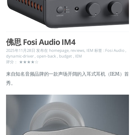
佛思 Fosi Audio IM4
2025年11月28日
发布在
homepage
,
reviews
,
IEM
标签 :
Fosi Audio
,
dynamic-driver
,
open-back
,
budget
,
IEM
评分： ★★★★☆
来自知名音频品牌的一款声场开阔的入耳式耳机（IEM）首
秀。