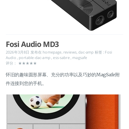
Fosi Audio MD3
2026年3月8日
发布在
homepage
,
reviews
,
dac-amp
标签 :
Fosi
Audio
,
portable-dac-amp
,
ess-sabre
,
magsafe
评分： ★★★★★
怀旧的趣味圆形屏幕、充分的功率以及巧妙的MagSafe附
件连接到您的手机。