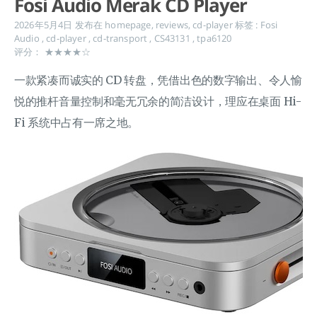
Fosi Audio Merak CD Player
2026年5月4日
发布在
homepage
,
reviews
,
cd-player
标签 :
Fosi
Audio
,
cd-player
,
cd-transport
,
CS43131
,
tpa6120
评分： ★★★★☆
一款紧凑而诚实的 CD 转盘，凭借出色的数字输出、令人愉
悦的推杆音量控制和毫无冗余的简洁设计，理应在桌面 Hi-
Fi 系统中占有一席之地。