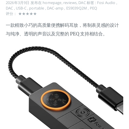
2026年3月9日
发布在
homepage
,
reviews
,
DAC
标签 :
Fosi Audio
,
DAC
,
USB-C
,
portable
,
DAC-amp
,
ES9039Q2M
,
PEQ
评分： ★★★★★
一款精致小巧的高质量便携解码耳放，将制表灵感的设计
与纯净、透明的声音以及完整的 PEQ 支持相结合。