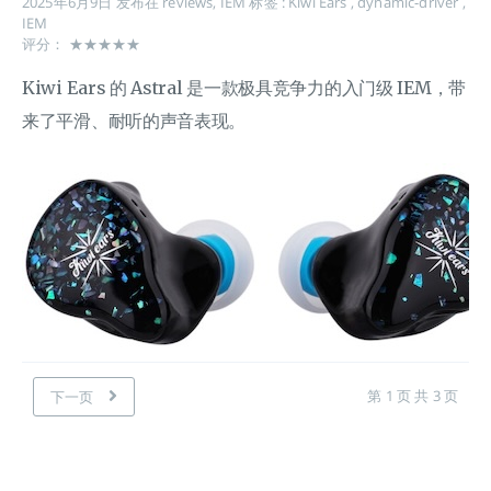
2025年6月9日
发布在
reviews
,
IEM
标签 :
Kiwi Ears
,
dynamic-driver
,
IEM
评分： ★★★★★
Kiwi Ears 的 Astral 是一款极具竞争力的入门级 IEM，带
来了平滑、耐听的声音表现。
第 1 页 共 3 页
下一页