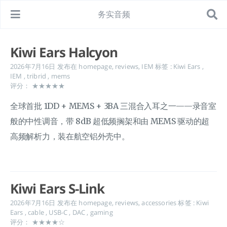
务实音频
Kiwi Ears Halcyon
2026年7月16日
发布在
homepage
,
reviews
,
IEM
标签 :
Kiwi Ears
,
IEM
,
tribrid
,
mems
评分： ★★★★★
全球首批 1DD + MEMS + 3BA 三混合入耳之一——录音室
般的中性调音，带 8dB 超低频搁架和由 MEMS 驱动的超
高频解析力，装在航空铝外壳中。
Kiwi Ears S-Link
2026年7月16日
发布在
homepage
,
reviews
,
accessories
标签 :
Kiwi
Ears
,
cable
,
USB-C
,
DAC
,
gaming
评分： ★★★★☆