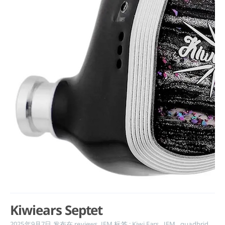
Kiwiears Septet
2025年9月7日
发布在
reviews
,
IEM
标签 :
Kiwi Ears
,
IEM
,
quadbrid
,