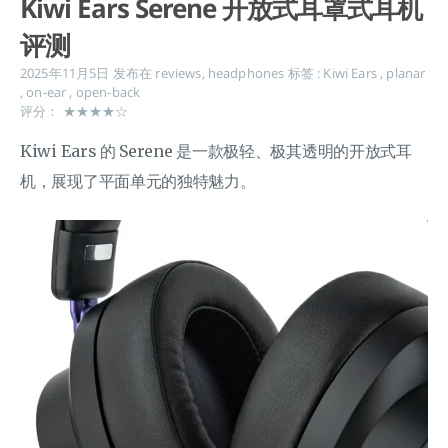
Kiwi Ears Serene 开放式耳罩式耳机
评测
2025年11月5日
发布在
reviews
,
headphones
标签 :
Kiwi Ears
,
planar
,
on-ear
,
open-back
评分： ★★★★☆
Kiwi Ears 的 Serene 是一款极轻、极其透明的开放式耳
机，展现了平面单元的独特魅力。