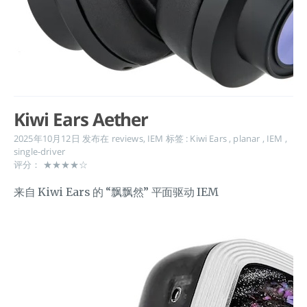
Kiwi Ears Aether
2025年10月12日
发布在
reviews
,
IEM
标签 :
Kiwi Ears
,
planar
,
IEM
,
single-driver
评分： ★★★★☆
来自 Kiwi Ears 的 “飘飘然” 平面驱动 IEM