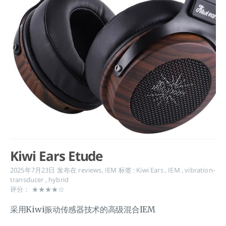
Kiwi Ears Etude
2025年7月23日
发布在
reviews
,
IEM
标签 :
Kiwi Ears
,
IEM
,
vibration-
transducer
,
hybrid
评分： ★★★★☆
采用Kiwi振动传感器技术的高级混合IEM