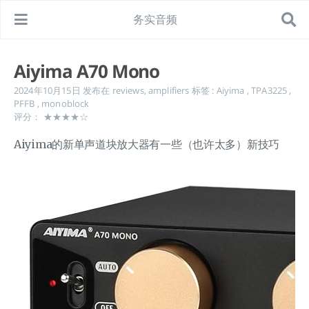
务实音频
Aiyima A70 Mono
2024年10月15日
发布在
reviews
,
amplifiers
标签 :
Aiyima
,
TPA3225
,
PFFB
,
monoblock
评分： ★★★★☆
Aiyima的新单声道块放大器有一些（也许太多）新技巧