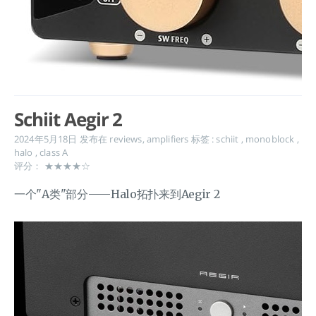
Schiit Aegir 2
2024年5月18日
发布在
reviews
,
amplifiers
标签 :
schiit
,
monoblock
,
halo
,
class A
评分： ★★★★☆
一个"A类"部分——Halo拓扑来到Aegir 2