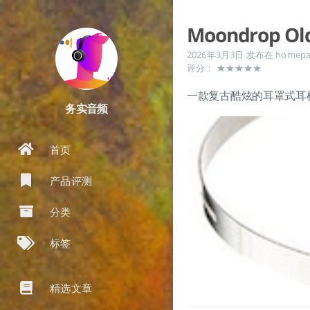
Moondrop O
2026年3月3日
发布在
homepa
评分： ★★★★★
一款复古酷炫的耳罩式耳机
务实音频
首页
产品评测
分类
标签
精选文章