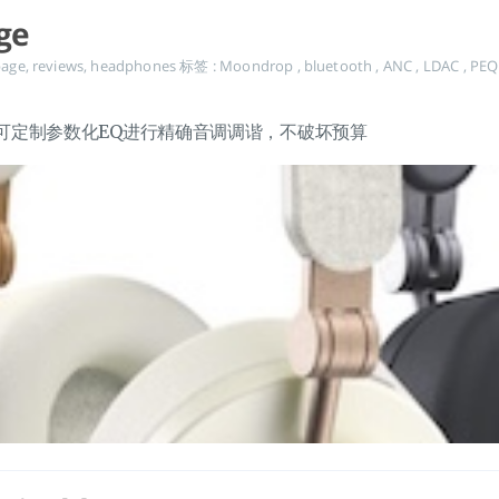
ge
age
,
reviews
,
headphones
标签 :
Moondrop
,
bluetooth
,
ANC
,
LDAC
,
PE
现采用可定制参数化EQ进行精确音调调谐，不破坏预算