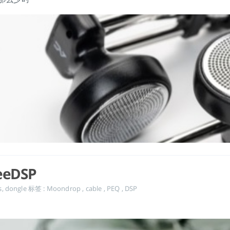
eeDSP
s
,
dongle
标签 :
Moondrop
,
cable
,
PEQ
,
DSP