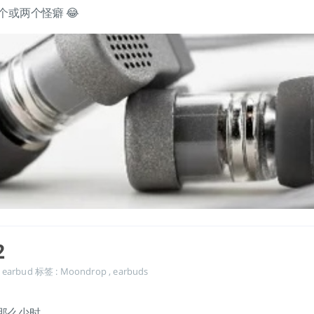
一个或两个怪癖 😂
2
,
earbud
标签 :
Moondrop
,
earbuds
那么少时