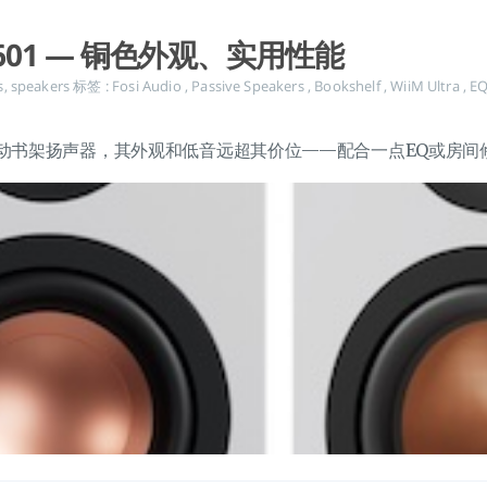
 SP601 — 铜色外观、实用性能
s
,
speakers
标签 :
Fosi Audio
,
Passive Speakers
,
Bookshelf
,
WiiM Ultra
,
E
动书架扬声器，其外观和低音远超其价位——配合一点EQ或房间