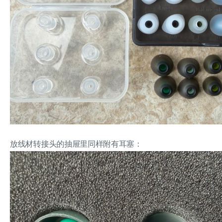
放线材转接头的抽屉里同样附有耳塞：