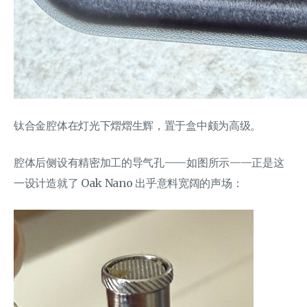
钛合金腔体在灯光下熠熠生辉，置于盒中颇为高级。
腔体后侧设有精密加工的导气孔——如图所示——正是这
一设计造就了 Oak Nano 出乎意料宽阔的声场：